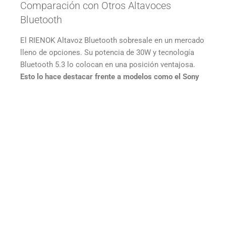
Comparación con Otros Altavoces
Bluetooth
El RIENOK Altavoz Bluetooth sobresale en un mercado
lleno de opciones. Su potencia de 30W y tecnología
Bluetooth 5.3 lo colocan en una posición ventajosa.
Esto lo hace destacar frente a modelos como el Sony
SRS-XG300 y el JBL Xtreme 3
. Estos tienen
características interesantes, pero el RIENOK ofrece un
mejor rendimiento y precio.
Los altavoces premium, como el Ultimate Ears
MEGABOOM 3, tienen un sonido de 360° y duran hasta
20 horas.
Sin embargo, el RIENOK ofrece hasta 30
horas de uso con un volumen medio
. Esto significa una
experiencia de uso más larga.
Veamos una tabla que resume algunos aspectos clave
al comparar el
RIENOK vs otros
altavoces bluetooth: