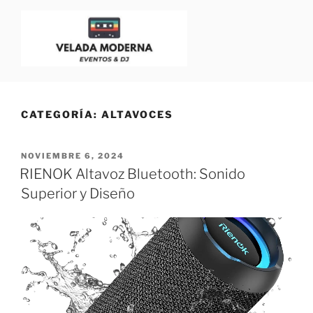
VELADA MODERNA
Dj para Eventos, Bodas y Fiestas | Blog para Dj
CATEGORÍA:
ALTAVOCES
NOVIEMBRE 6, 2024
RIENOK Altavoz Bluetooth: Sonido
Superior y Diseño