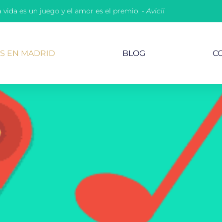
a vida es un juego y el amor es el premio. -
Avicii
OS EN MADRID
BLOG
C