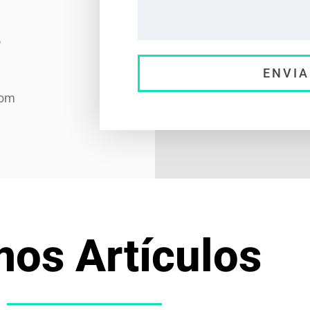
o
ENVIA
com
mos Artículos