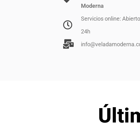
Moderna
Servicios online: Abiert
24h
info@veladamoderna.
Últi