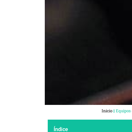
Inicio
||
Equipos
Índice