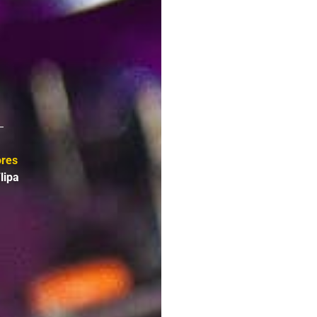
ores
lipa