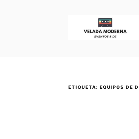
VELADA M
Dj para Eventos, Bodas y Fiesta
ETIQUETA:
EQUIPOS DE D