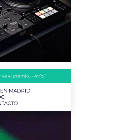
 es el premio. -
Avicii
 EN MADRID
OG
NTACTO