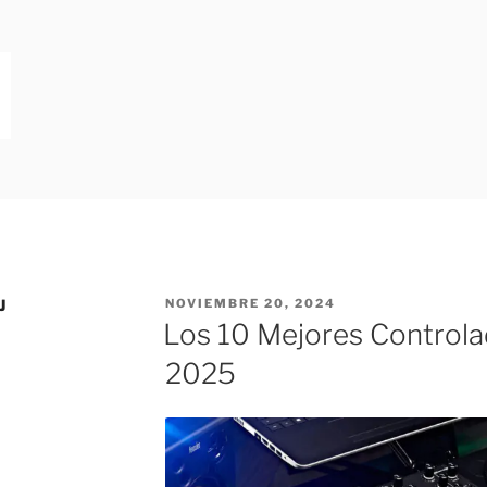
ODERNA
s | Blog para Dj
J
NOVIEMBRE 20, 2024
Los 10 Mejores Controla
2025