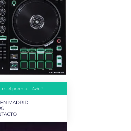
 es el premio. -
Avicii
 EN MADRID
OG
NTACTO