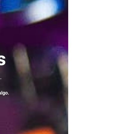
s
algo
.