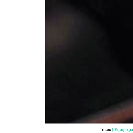
Inicio
||
Equipo p