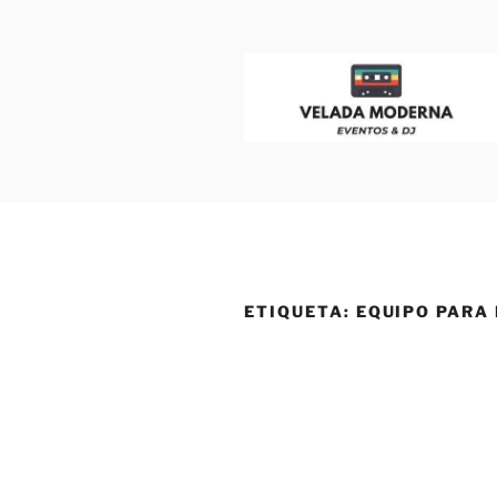
VELADA M
Dj para Eventos, Bodas y Fiesta
ETIQUETA:
EQUIPO PARA 