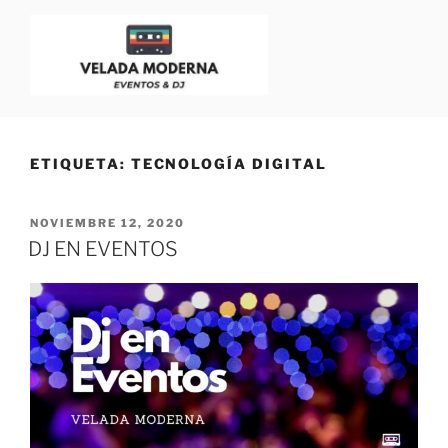
VELADA MODERNA
Dj para Eventos, Bodas y Fiestas | Blog para Dj
ETIQUETA:
TECNOLOGÍA DIGITAL
NOVIEMBRE 12, 2020
DJ EN EVENTOS