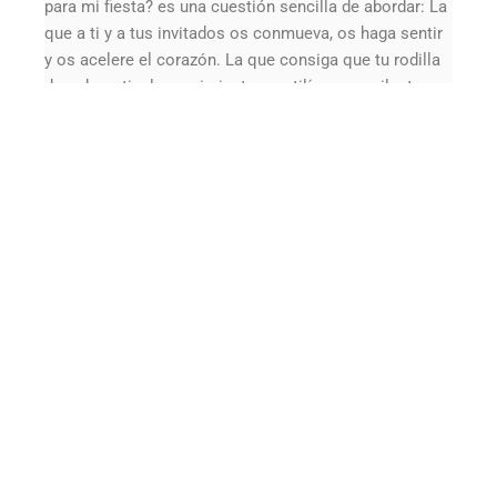
para mi fiesta? es una cuestión sencilla de abordar: La
que a ti y a tus invitados os conmueva, os haga sentir
y os acelere el corazón. La que consiga que tu rodilla
derecha articule movimientos rectilíneos oscilantes
involuntarios. Aquella con la que te apetezca reír,
beber, bailar y abrazar.
Pero,
¿Y si no queremos bailar, y queremos contratar
un a un Dj para fiestas a domicilio que ponga música
ambiente?
También lo hacemos. No todo en la vida es
mover la cadera. Si quieres ofrecer un evento más
contenido en el que puedas departir tranquilamente
con tus invitados, y si es posible cerrar algún acuerdo
comercial que te reporte millones de Euros, pídenos
que pinchemos música Chill Out, o Minimal. Nuestro
fondo de armario es casi infinito, así trabajamos los
promotores de djs.
Como sabes, somos especialistas en
Dj de música