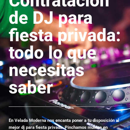
Contratación
de DJ para
fiesta privada:
todo lo que
necesitas
saber
En Velada Moderna nos encanta poner a tu disposición al
mejor dj para fiesta privada. Pinchamos música en