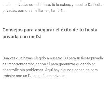
fiestas privadas son el futuro, tú lo sabes, y nuestro DJ fiestas
privadas, como así le llaman, también.
Consejos para asegurar el éxito de tu fiesta
privada con un DJ
Una vez que hayas elegido a nuestro DJ para tu fiesta privada,
es importante trabajar con él para garantizar que todo se
desarrolle sin problemas. Aquí hay algunos consejos para
trabajar con un DJ en tu fiesta privada:
Comunícate claramente:
Asegúrate de que el DJ comprenda tus
necesidades y expectativas, y comunica cualquier cambio o
solicitud especial de manera clara y oportuna.