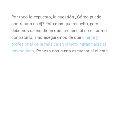
Por todo lo expuesto, la cuestión ¿Cómo puedo
contratar a un dj? Está más que resuelta, pero
debemos de incidir en que lo esencial no es como
contratarlo, sino asegurarnos de que
cliente y
profesional de la música en directo miran hacía el
mismo lado
. Por eso nos gusta escuchar al cliente,
cuantos más datos nos proporcione de la idea que
quieres realizar, más fácil será plasmarla sobre el
escenario.
Volver al Blog.